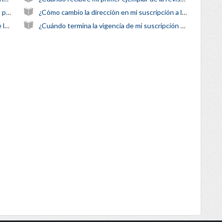
¿dónde consiguen las artes visuales para sus portadas?
¿Cómo cambio la dirección en mi suscripción a la revista?
¿puedo ponerme en contacto con el autor de la meditación de hoy?
¿Cuándo termina la vigencia de mi suscripción a la revista?