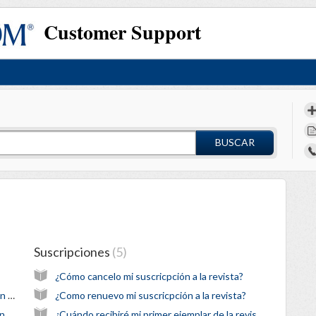
Customer Support
BUSCAR
Suscripciones
5
¿Cómo cancelo mi suscricpción a la revista?
Encontré un error en los contenidos. ¿A quién se lo digo?
¿Como renuevo mi suscricpción a la revista?
¿puedo reproducir la meditación de El Aposento Alto en el boletín de mi iglesia?
¿Cuándo recibiré mi primer ejemplar de la revista?