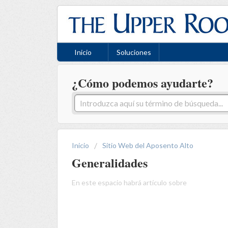
Inicio
Soluciones
¿Cómo podemos ayudarte?
Inicio
Sitio Web del Aposento Alto
Generalidades
En este espacio habrá artículo sobre