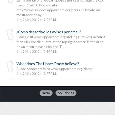
Llama por favor al 800.472.0433 (for calls outside the U.S.
use 386.246.0199) o visita
http://www.support.upperroom.org y crea un boleto del
mostrador de ayu...
Jue, 9 May, 2019 a 12:04 P. M.
¿Cómo desactivo los avisos por email?
Please visit www.upperroom.org and log in to your account
then click the silhouette at the top right corner. In the drop-
down menu, please click the "E...
Jue, 9 May, 2019 a 12:19 P. M.
What does The Upper Room believe?
Puede conocer más en www.upperroom.org/about.
Jue, 9 May, 2019 a 12:27 P. M.
Inicio
Soluciones